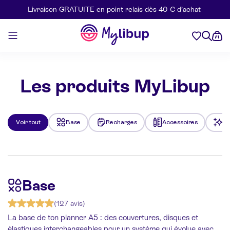
Livraison GRATUITE en point relais dès 40 € d’achat
Aller au contenu
Mylibup
Les produits MyLibup
Voir tout
Base
Recharges
Accessoires
Le
Base
(127 avis)
La base de ton planner A5 : des couvertures, disques et
élastiques interchangeables pour un système qui évolue avec