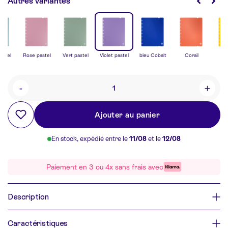
Autres variantes
astel
Rose pastel
Vert pastel
Violet pastel
bleu Cobalt
Corail
J
-
+
Quantité
Ajouter au panier
En stock, expédié entre le
11/08
et le
12/08
Paiement en 3 ou 4x sans frais avec
Description
Caractéristiques