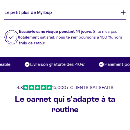
Le petit plus de Mylibup
Essaie-le sans risque pendant 14 jours.
Si tu n’es pas
totalement satisfait, nous te remboursons à 100 %, hors
frais de retour.
able
Livraison gratuite dès 40€
Paiement poss
4.8
15,000+ CLIENTS SATISFAITS
Le carnet qui s'adapte à ta
routine