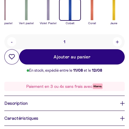
se pastel
Vert pastel
Violet Pastel
Cobalt
Corail
Jaune
-
+
Quantité
Ajouter au panier
En stock, expédié entre le
11/08
et le
12/08
Paiement en 3 ou 4x sans frais avec
Description
Caractéristiques