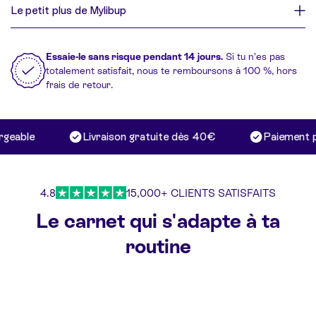
Le petit plus de Mylibup
Essaie-le sans risque pendant 14 jours.
Si tu n’es pas
totalement satisfait, nous te remboursons à 100 %, hors
frais de retour.
geable
Livraison gratuite dès 40€
Paiement po
4.8
15,000+ CLIENTS SATISFAITS
Le carnet qui s'adapte à ta
routine