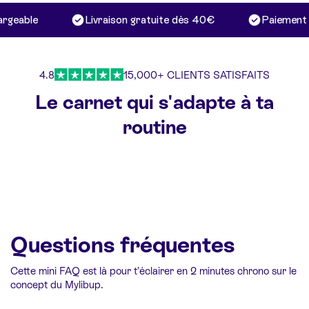
rgeable
Livraison gratuite dès 40€
Paiement p
4.8
15,000+ CLIENTS SATISFAITS
Le carnet qui s'adapte à ta
routine
Questions fréquentes
Cette mini FAQ est là pour t’éclairer en 2 minutes chrono sur le
concept du Mylibup.