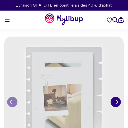
Livraison GRATUITE en point relais dès 40 € d’achat
Aller au contenu
Mylibup