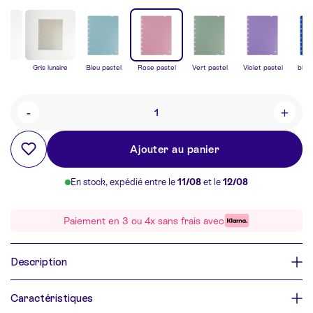
cha
Gris lunaire
Bleu pastel
Rose pastel
Vert pastel
Violet pastel
bleu
-
+
Quantité
Ajouter au panier
En stock, expédié entre le
11/08
et le
12/08
Paiement en 3 ou 4x sans frais avec
Description
Caractéristiques