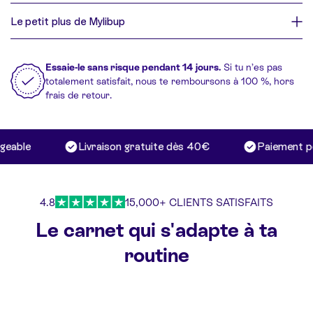
Le petit plus de Mylibup
Essaie-le sans risque pendant 14 jours.
Si tu n’es pas
totalement satisfait, nous te remboursons à 100 %, hors
frais de retour.
able
Livraison gratuite dès 40€
Paiement poss
4.8
15,000+ CLIENTS SATISFAITS
Le carnet qui s'adapte à ta
routine