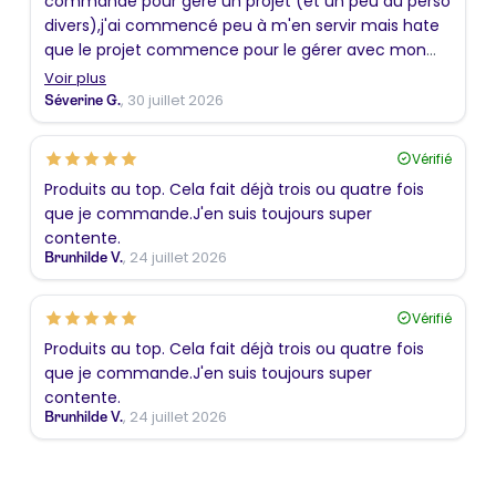
commandé pour géré un projet (et un peu du perso
divers),j'ai commencé peu à m'en servir mais hate
que le projet commence pour le gérer avec mon
nouvel assistant
Voir plus
, 30 juillet 2026
Séverine G.
Vérifié
Produits au top. Cela fait déjà trois ou quatre fois
que je commande.J'en suis toujours super
contente.
, 24 juillet 2026
Brunhilde V.
Vérifié
Produits au top. Cela fait déjà trois ou quatre fois
que je commande.J'en suis toujours super
contente.
, 24 juillet 2026
Brunhilde V.