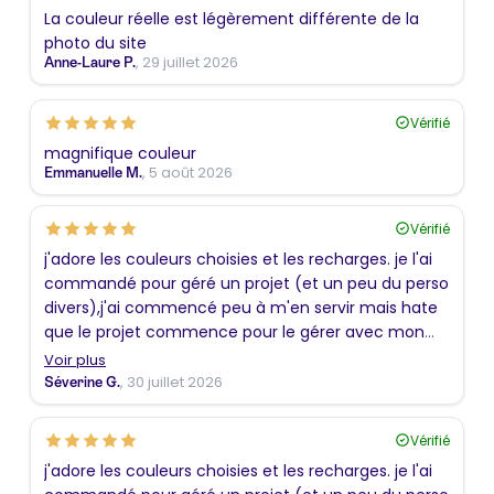
La couleur réelle est légèrement différente de la
photo du site
, 29 juillet 2026
Anne-Laure P.
Vérifié
magnifique couleur
, 5 août 2026
Emmanuelle M.
Vérifié
j'adore les couleurs choisies et les recharges. je l'ai
commandé pour géré un projet (et un peu du perso
divers),j'ai commencé peu à m'en servir mais hate
que le projet commence pour le gérer avec mon
nouvel assistant
Voir plus
, 30 juillet 2026
Séverine G.
Vérifié
j'adore les couleurs choisies et les recharges. je l'ai