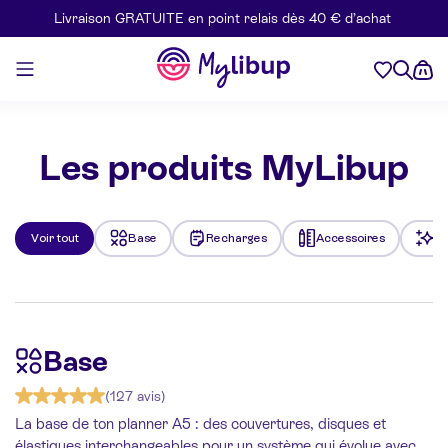
Livraison GRATUITE en point relais dès 40 € d’achat
Aller au contenu
Mylibup
Les produits MyLibup
Voir tout
Base
Recharges
Accessoires
Le
Base
(127 avis)
La base de ton planner A5 : des couvertures, disques et
élastiques interchangeables pour un système qui évolue avec