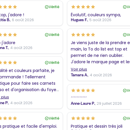
Vérifié
Vé
top, j'adore !
Évolutif, couleurs sympa,
, 6 août 2026
, 5 août 2026
itia B.
Hugues F.
Vérifié
Vé
 j'adore
Je viens juste de la prendre 
, 4 août 2026
na T.
main, la To do list est top et
permet de ne rien oublier.
J'adore le marque page et le
Vérifié
coloriages !!! En revanche, j'ai
Voir plus
lité et couleurs parfaite, je
trouvé l'envers de la couvert
, 4 août 2026
Tamara A.
ommande ! Tellement
plus sympathique que le sim
tique pour faire ses carnets
bleu pastel. Merci
so et d'organisation du foyer
Vé
sonnalisée 😊🧠
 plus
´´´´´´´´´´´
, 4 août 2026
ine P.
, 29 juillet 2026
Anne-Laure P.
Vérifié
Vé
s pratique et facile d'emploi.
Pratique et dessin très joli