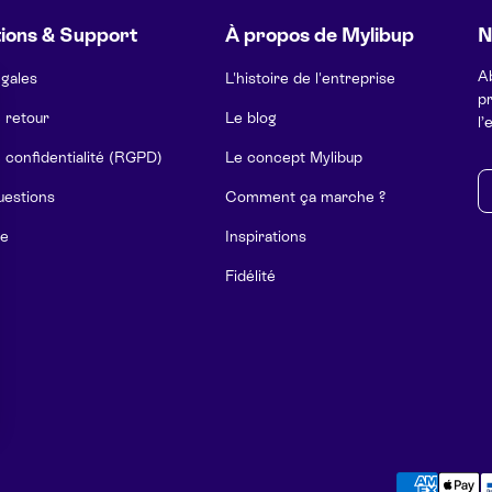
ions & Support
À propos de Mylibup
N
A
égales
L'histoire de l'entreprise
pr
e retour
Le blog
l’
e confidentialité (RGPD)
Le concept Mylibup
E-
uestions
Comment ça marche ?
e
Inspirations
Fidélité