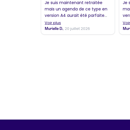
Je suis maintenant retraitée
Je 
mais un agenda de ce type en
mai
version A4 aurait été parfaite
ver
pour une enseignante !
pou
Voir plus
Voir
, 20 juillet 2026
Murielle D.
Muri