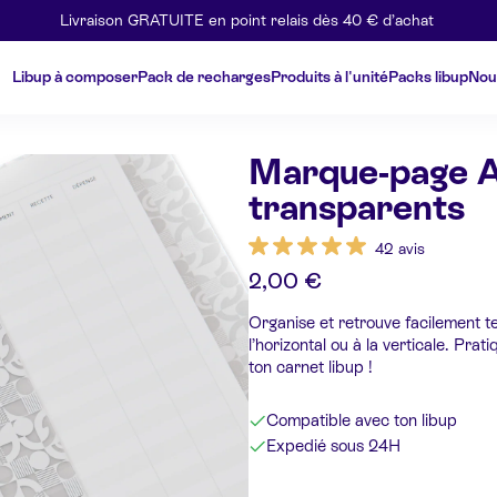
Livraison GRATUITE en point relais dès 40 € d’achat
Libup à composer
Pack de recharges
Produits à l'unité
Packs libup
Nou
Marque-page A
transparents
42 avis
2,00 €
Organise et retrouve facilement 
l’horizontal ou à la verticale. Prat
ton carnet libup !
Compatible avec ton libup
Expedié sous 24H