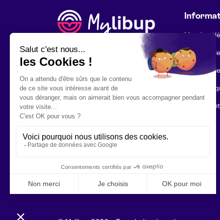
Informat
Mentions l
Politique d
Politique d
Foire aux q
Mon compt
Contact