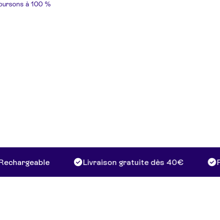
boursons à 100 %
hargeable
Livraison gratuite dès 40€
Paie