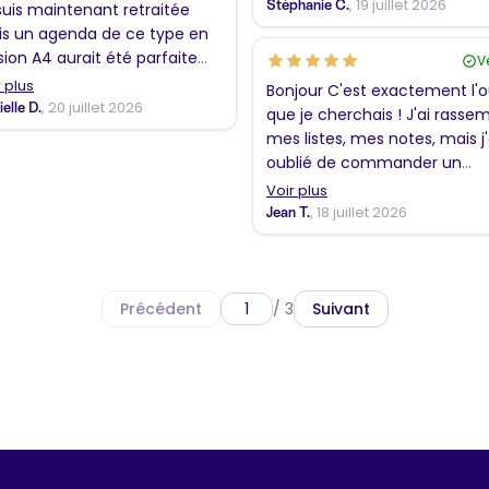
, 19 juillet 2026
Stéphanie C.
suis maintenant retraitée
s un agenda de ce type en
sion A4 aurait été parfaite
Vé
r une enseignante !
 plus
Bonjour C'est exactement l'outil
, 20 juillet 2026
elle D.
que je cherchais ! J'ai rassemblé
mes listes, mes notes, mais j'
oublié de commander un
agenda hebdo ! Oups !
Voir plus
Prochaine commande en vue
, 18 juillet 2026
Jean T.
Encore bravo !
Précédent
/ 3
Suivant