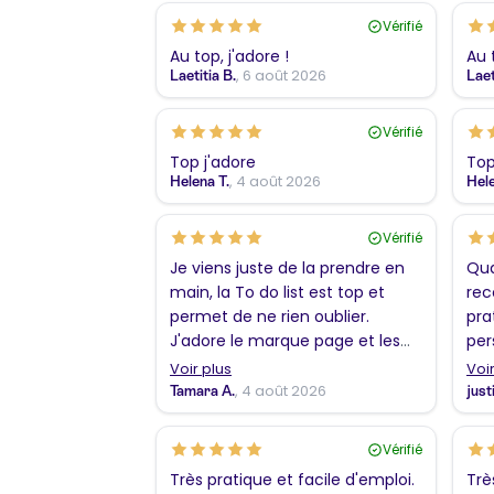
Vérifié
Au top, j'adore !
Au 
, 6 août 2026
Laetitia B.
Laet
Vérifié
Top j'adore
Top
, 4 août 2026
Helena T.
Hele
Vérifié
Je viens juste de la prendre en
Qua
main, la To do list est top et
rec
permet de ne rien oublier.
pra
J'adore le marque page et les
per
coloriages !!! En revanche, j'ai
per
Voir plus
Voir
trouvé l'envers de la couverture
, 4 août 2026
Tamara A.
just
plus sympathique que le simple
bleu pastel. Merci
Vérifié
Très pratique et facile d'emploi.
Trè