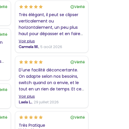
rifié
Vérifié
Très élégant, il peut se clipser
verticalement ou
horizontalement, un peu plus
haut pour dépasser et en faire
rifié
un vers marque page visible.
Voir plus
en
Peut être utilisé en intercalaire.
, 5 août 2026
Carmela M.
s
Vérifié
D'une facilité déconcertante.
ure
On adapte selon nos besoins,
ple
switch quand on a envie, et le
tout en un rien de temps. Et ces
rifié
beau et résistant. J'adore.
Voir plus
, 29 juillet 2026
Laela L.
rifié
Vérifié
Très Pratique