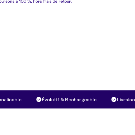
boursons à 100 %, hors frais de retour.
sable
Évolutif & Rechargeable
Livraison g