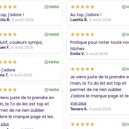
Vérifié
Vé
top, j'adore !
Au top, j'adore !
, 6 août 2026
, 6 août 2026
itia B.
Laetitia B.
Vérifié
Vé
lutif, couleurs sympa,
Pratique pour noter toute no
, 5 août 2026
ues F.
tâches
, 5 août 2026
Emilie V.
Vérifié
Vé
 j'adore
, 4 août 2026
na T.
Je viens juste de la prendre 
main, la To do list est top et
permet de ne rien oublier.
Vérifié
J'adore le marque page et le
viens juste de la prendre en
coloriages !!! En revanche, j'ai
Voir plus
n, la To do list est top et
trouvé l'envers de la couvert
, 4 août 2026
Tamara A.
met de ne rien oublier.
plus sympathique que le sim
dore le marque page et les
bleu pastel. Merci
oriages !!! En revanche, j'ai
 plus
Vé