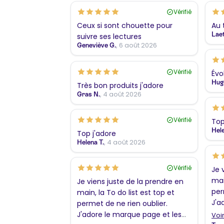
Vérifié
Ceux si sont chouette pour
Au 
Laet
suivre ses lectures
, 6 août 2026
Geneviève G.
Vérifié
Évo
Hug
Très bon produits j'adore
, 4 août 2026
Gras N.
Vérifié
Top
Hele
Top j'adore
, 4 août 2026
Helena T.
Vérifié
Je 
mai
Je viens juste de la prendre en
per
main, la To do list est top et
J'a
permet de ne rien oublier.
col
J'adore le marque page et les
Voir