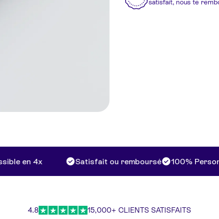
satisfait, nous te rem
e en 4x
Satisfait ou remboursé
100% Personnali
4.8
15,000+ CLIENTS SATISFAITS