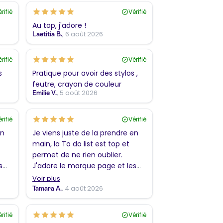
rifié
Vérifié
Au top, j'adore !
, 6 août 2026
Laetitia B.
rifié
Vérifié
s
Pratique pour avoir des stylos ,
feutre, crayon de couleur
, 5 août 2026
Emilie V.
rifié
Vérifié
en
Je viens juste de la prendre en
main, la To do list est top et
permet de ne rien oublier.
s
J'adore le marque page et les
coloriages !!! En revanche, j'ai
Voir plus
ure
trouvé l'envers de la couverture
, 4 août 2026
Tamara A.
ple
plus sympathique que le simple
bleu pastel. Merci
rifié
Vérifié