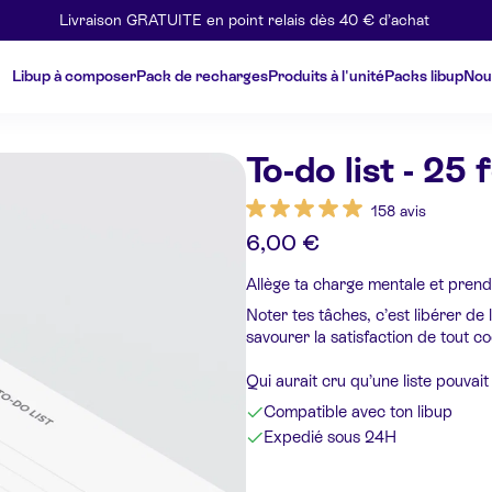
Livraison GRATUITE en point relais dès 40 € d’achat
Libup à composer
Pack de recharges
Produits à l'unité
Packs libup
Nou
To-do list - 25 f
158 avis
6,00 €
Allège ta charge mentale et prends
Noter tes tâches, c’est libérer de l
savourer la satisfaction de tout co
Qui aurait cru qu’une liste pouvai
Compatible avec ton libup
Expedié sous 24H