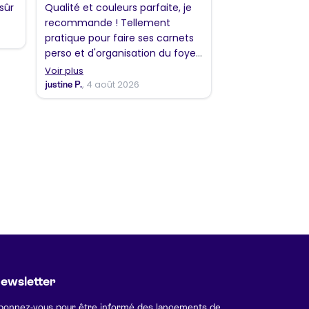
sûr
Qualité et couleurs parfaite, je
recommande ! Tellement
pratique pour faire ses carnets
perso et d'organisation du foyer
personnalisée 😊🧠
Voir plus
, 4 août 2026
justine P.
ewsletter
bonnez-vous pour être informé des lancements de