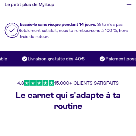
Le petit plus de Mylibup
Essaie-le sans risque pendant 14 jours.
Si tu n’es pas
totalement satisfait, nous te remboursons à 100 %, hors
frais de retour.
le
Livraison gratuite dès 40€
Paiement possib
4.8
15,000+ CLIENTS SATISFAITS
Le carnet qui s'adapte à ta
routine