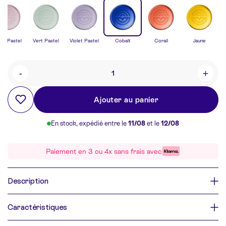
se Pastel
Vert Pastel
Violet Pastel
Cobalt
Corail
Jaune
-
+
Quantité
Ajouter au panier
En stock, expédié entre le
11/08
et le
12/08
Paiement en 3 ou 4x sans frais avec
Description
Caractéristiques