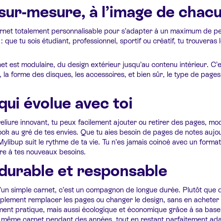
sur-mesure, à l’image de chac
rnet totalement personnalisable pour s’adapter à un maximum de p
 : que tu sois étudiant, professionnel, sportif ou créatif, tu trouveras
 est modulaire, du design extérieur jusqu’au contenu intérieur. C’est
 la forme des disques, les accessoires, et bien sûr, le type de pages
qui évolue avec toi
liure innovant, tu peux facilement ajouter ou retirer des pages, modi
ook au gré de tes envies. Que tu aies besoin de pages de notes aujou
ibup suit le rythme de ta vie. Tu n’es jamais coincé avec un format 
e à tes nouveaux besoins.
durable et responsable
’un simple carnet, c’est un compagnon de longue durée. Plutôt que 
implement remplacer les pages ou changer le design, sans en achete
ent pratique, mais aussi écologique et économique grâce à sa base réut
 même carnet pendant des années, tout en restant parfaitement ad