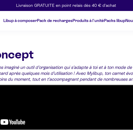
Livraison GRATUITE en point relais dès 40 € d’achat
Libup à composer
Pack de recharges
Produits à l'unité
Packs libup
Nou
oncept
imaginé un outil d’organisation qui s’adapte à toi et à ton mode de v
acard après quelques mois d’utilisation ! Avec Mylibup, ton carnet 
esoins du moment, tout en t’accompagnant pendant de nombreuses a