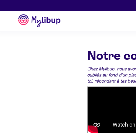
Aller au contenu
Mylibup
Notre c
Chez Mylibup, nous avons 
oubliés au fond d’un pl
toi, répondant à tes b