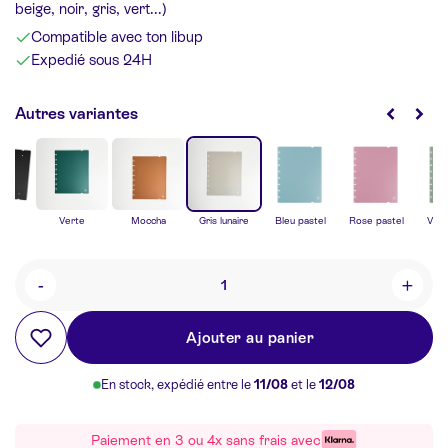
beige, noir, gris, vert...)
Compatible avec ton libup
Expedié sous 24H
Autres variantes
re
Verte
Moccha
Gris lunaire
Bleu pastel
Rose pastel
Vert
-
+
Quantité
Ajouter au panier
En stock, expédié entre le
11/08
et le
12/08
Paiement en 3 ou 4x sans frais avec