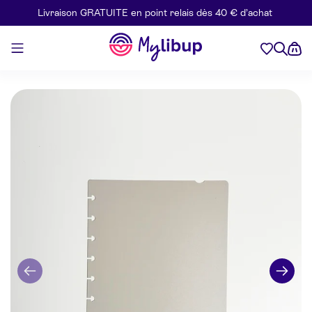
Livraison GRATUITE en point relais dès 40 € d’achat
Aller au contenu
Mylibup