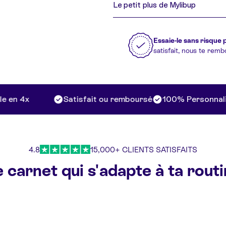
Le petit plus de Mylibup
Essaie-le sans risque 
satisfait, nous te rem
n 4x
Satisfait ou remboursé
100% Personnalisab
4.8
15,000+ CLIENTS SATISFAITS
 carnet qui s'adapte à ta rout