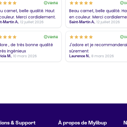
Vérifié
Vé
u carnet, belle qualité. Haut
Beau carnet, belle qualité. H
couleur. Merci cordialement.
en couleur. Merci cordialeme
, 12 juillet 2026
, 12 juillet 2026
t-Martin A.
Saint-Martin A.
Vérifié
Vé
dore , de très bonne qualité
J'adore et je recommandera
très ingénieux
sûrement
, 10 mars 2026
, 8 mars 2026
icia M.
Laurence N.
ions & Support
À propos de Mylibup
N