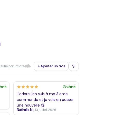
n
Ajouter un avis
érifié par Inflate
rifié
Vérifié
J'adore j'en suis à ma 3 eme
commande et je vais en passer
une nouvelle 😋
, 13 juillet 2026
Nathalie N.