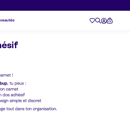
veautés
hésif
arnet !
ibup
, tu peux :
ton carnet
n dos adhésif
sign simple et discret
ge tout dans ton organisation.