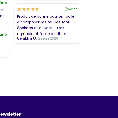
rifié
Vérifié
aut
nt.
Produit de bonne qualité, facile
à composer, les feuilles sont
épaisses et douces, . Très
agréable et facile à utiliser
rifié
, 22 juin 2026
Geraldine C.
i
ewsletter