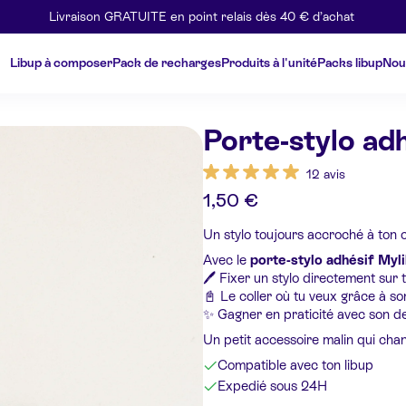
Livraison GRATUITE en point relais dès 40 € d’achat
Libup à composer
Pack de recharges
Produits à l'unité
Packs libup
Nou
Porte-stylo ad
12 avis
1,50 €
Un stylo toujours accroché à ton c
Avec le
porte-stylo adhésif Myl
🖊️ Fixer un stylo directement sur 
📓 Le coller où tu veux grâce à so
✨ Gagner en praticité avec son de
Un petit accessoire malin qui chan
Compatible avec ton libup
Expedié sous 24H