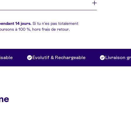
pendant 14 jours.
Si tu n’es pas totalement
boursons à 100 %, hors frais de retour.
le
Évolutif & Rechargeable
Livraison gratu
ine