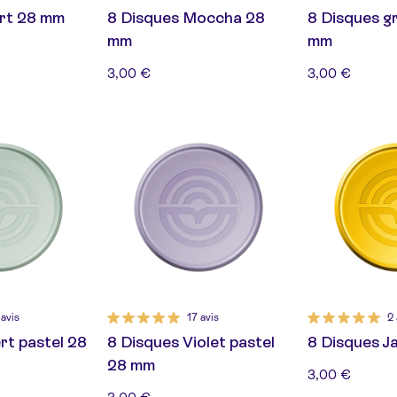
ert 28 mm
8 Disques Moccha 28
8 Disques gr
mm
mm
3,00 €
3,00 €
 avis
17 avis
2 
rt pastel 28
8 Disques Violet pastel
8 Disques J
28 mm
3,00 €