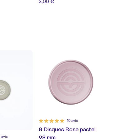
3,00 €
12 avis
8 Disques Rose pastel
28 mm
 avis