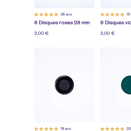
36 avis
15
8 Disques roses 28 mm
8 Disques vi
3,00 €
3,00 €
18 avis
20