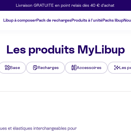
Livraison GRATUITE en point relais dès 40 € d’achat
Libup à composer
Pack de recharges
Produits à l'unité
Packs libup
Nou
Les produits MyLibup
Base
Recharges
Accessoires
Les pe
ues et élastiques interchangeables pour