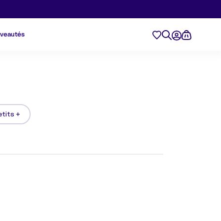
veautés
tits +