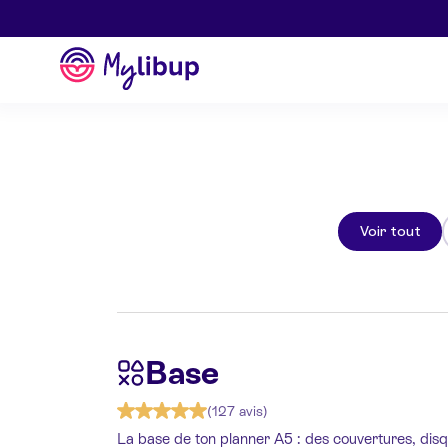
Aller au contenu
Mylibup
Voir tout
Base
(127 avis)
La base de ton planner A5 : des couvertures, disq