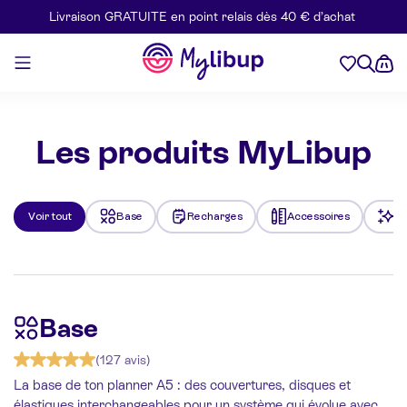
Livraison GRATUITE en point relais dès 40 € d’achat
Aller au contenu
Mylibup
Les produits MyLibup
Voir tout
Base
Recharges
Accessoires
Le
Base
(127 avis)
La base de ton planner A5 : des couvertures, disques et
élastiques interchangeables pour un système qui évolue avec