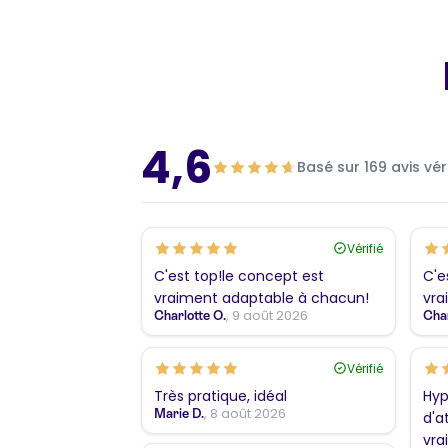
4,6
Basé sur 169 avis vér
Vérifié
C'est top!le concept est
C'e
vraiment adaptable à chacun!
vra
, 9 août 2026
Charlotte O.
Char
Vérifié
Très pratique, idéal
Hyp
, 8 août 2026
Marie D.
d'a
vra