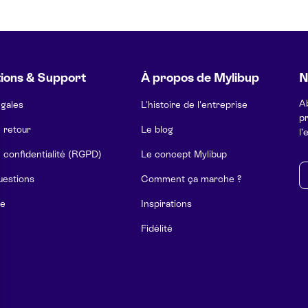
ions & Support
À propos de Mylibup
N
A
égales
L'histoire de l'entreprise
pr
e retour
Le blog
l’
e confidentialité (RGPD)
Le concept Mylibup
E-
uestions
Comment ça marche ?
e
Inspirations
Fidélité