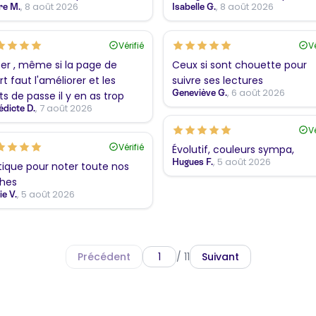
, 8 août 2026
, 8 août 2026
re M.
Isabelle G.
Vérifié
Vé
er , même si la page de
Ceux si sont chouette pour
rt faut l'améliorer et les
suivre ses lectures
, 6 août 2026
Geneviève G.
s de passe il y en as trop
, 7 août 2026
dicte D.
Vé
Vérifié
Évolutif, couleurs sympa,
, 5 août 2026
Hugues F.
tique pour noter toute nos
hes
, 5 août 2026
ie V.
Précédent
/ 11
Suivant