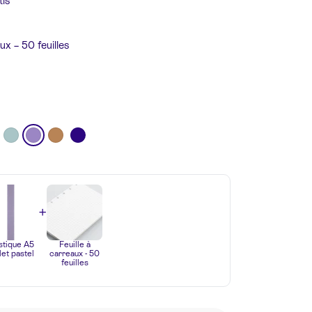
tis
ux – 50 feuilles
+
stique A5
Feuille à
let pastel
carreaux - 50
feuilles