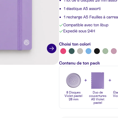
1 lot de 8 disques 28 mm assor
1 élastique A5 assorti
1 recharge A5 Feuilles à carrea
Compatible avec ton libup
Expedié sous 24H
Choisi ton colori
Contenu de ton pack
+
+
8 Disques
Duo de
Éla
Violet pastel
couvertures
Vio
28 mm
A5 Violet
pastel