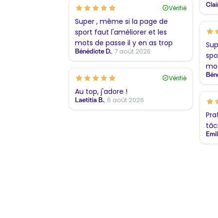
Clai
Vérifié
Super , même si la page de
sport faut l'améliorer et les
mots de passe il y en as trop
Sup
, 7 août 2026
Bénédicte D.
spo
mot
Béné
Vérifié
Au top, j'adore !
, 6 août 2026
Laetitia B.
Pra
tâc
Emil