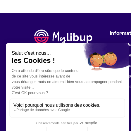
Informat
Mentions l
Politique d
Politique d
Foire aux q
Mon compt
Contact