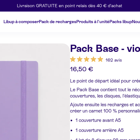
Livraison GRATUITE en point relais dès 40 € d’achat
Libup à composer
Pack de recharges
Produits à l'unité
Packs libup
Nou
Pack Base - vio
162 avis
16,50 €
Le point de départ idéal pour cré
Le Pack Base contient tout le néc
couvertures, les disques, l’élastiq
Ajoute ensuite les recharges et a
créer un carnet 100 % personnali
1 couverture avant A5
1 couverture arrière A5