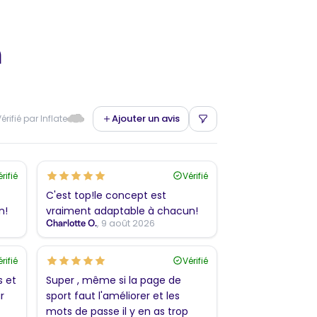
n
Ajouter un avis
érifié par Inflate
rifié
Vérifié
C'est top!le concept est
n!
vraiment adaptable à chacun!
, 9 août 2026
Charlotte O.
rifié
Vérifié
s et
Super , même si la page de
r
sport faut l'améliorer et les
mots de passe il y en as trop