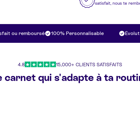
satisfait, nous te rem
t ou remboursé
100% Personnalisable
Évolutif &
4.8
15,000+ CLIENTS SATISFAITS
 carnet qui s'adapte à ta rout