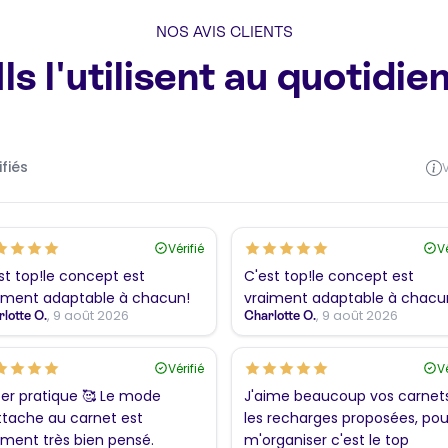
NOS AVIS CLIENTS
Ils l'utilisent au quotidie
ifiés
V
Vérifié
Vé
st top!le concept est
C'est top!le concept est
iment adaptable à chacun!
vraiment adaptable à chacu
, 9 août 2026
, 9 août 2026
lotte O.
Charlotte O.
Vérifié
Vé
er pratique 🥰 Le mode
J'aime beaucoup vos carnet
ttache au carnet est
les recharges proposées, pou
iment très bien pensé.
m'organiser c'est le top