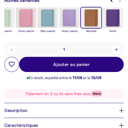
Autres variantes
rt pastel
Rose pastel
Bleu pastel
Violet pastel
Moccha
Violet
-
+
Quantité
Ajouter au panier
En stock, expédié entre le
11/08
et le
12/08
Paiement en 3 ou 4x sans frais avec
Description
Caractéristiques