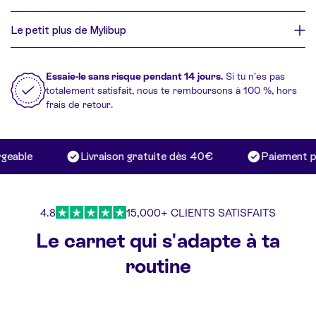
Le petit plus de Mylibup
Essaie-le sans risque pendant 14 jours.
Si tu n’es pas
totalement satisfait, nous te remboursons à 100 %, hors
frais de retour.
eable
Livraison gratuite dès 40€
Paiement pos
4.8
15,000+ CLIENTS SATISFAITS
Le carnet qui s'adapte à ta
routine