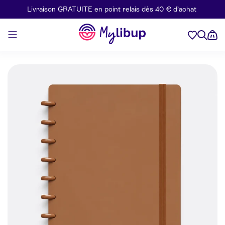
Livraison GRATUITE en point relais dès 40 € d’achat
Aller au contenu
Mylibup