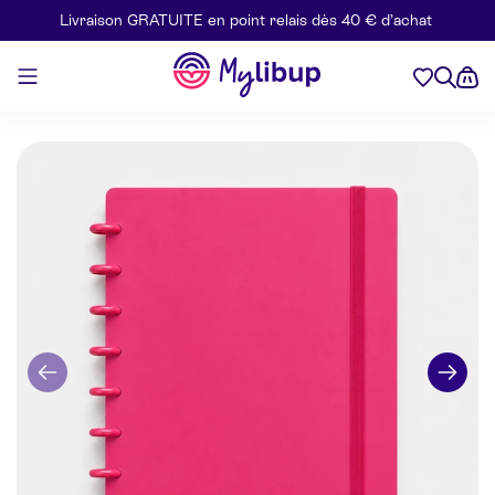
Livraison GRATUITE en point relais dès 40 € d’achat
Aller au contenu
Mylibup