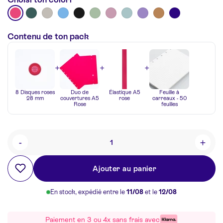
Contenu de ton pack
+
+
+
8 Disques roses
Duo de
Élastique A5
Feuille à
28 mm
couvertures A5
rose
carreaux - 50
Rose
feuilles
-
+
Quantité
Ajouter au panier
En stock, expédié entre le
11/08
et le
12/08
Paiement en 3 ou 4x sans frais avec