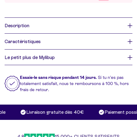
Description
Caractéristiques
Le petit plus de Mylibup
Essaie-le sans risque pendant 14 jours.
Si tu n’es pas
totalement satisfait, nous te remboursons à 100 %, hors
frais de retour.
e
Livraison gratuite dès 40€
Paiement possibl
4.8
15,000+ CLIENTS SATISFAITS