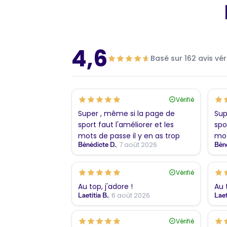
4,6
Basé sur 162 avis vér
Vérifié
Super , même si la page de
Sup
sport faut l'améliorer et les
spo
mots de passe il y en as trop
mot
, 7 août 2026
Bénédicte D.
Béné
Vérifié
Au top, j'adore !
Au 
, 6 août 2026
Laetitia B.
Laet
Vérifié