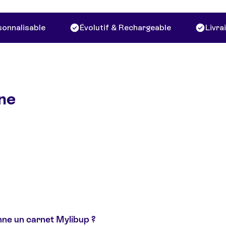
nalisable
Évolutif & Rechargeable
Livrais
ine
ne un carnet Mylibup ?