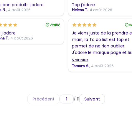
s bon produits j'adore
Top j'adore
, 4 août 2026
, 4 août 2026
s N.
Helena T.
Vérifié
Vé
 j'adore
Je viens juste de la prendre 
, 4 août 2026
na T.
main, la To do list est top et
permet de ne rien oublier.
J'adore le marque page et le
coloriages !!! En revanche, j'ai
Voir plus
trouvé l'envers de la couvert
, 4 août 2026
Tamara A.
plus sympathique que le sim
bleu pastel. Merci
Précédent
/ 11
Suivant