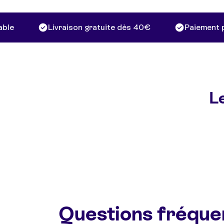
e
Livraison gratuite dès 40€
Paiement pos
Le
Questions fréque