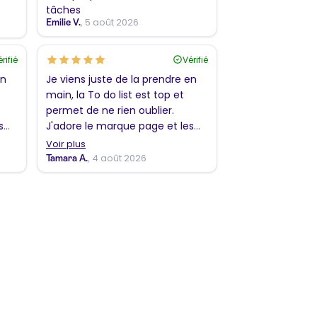
tâches
, 5 août 2026
Emilie V.
rifié
Vérifié
en
Je viens juste de la prendre en
main, la To do list est top et
permet de ne rien oublier.
s
J'adore le marque page et les
coloriages !!! En revanche, j'ai
Voir plus
ure
trouvé l'envers de la couverture
, 4 août 2026
Tamara A.
ple
plus sympathique que le simple
bleu pastel. Merci