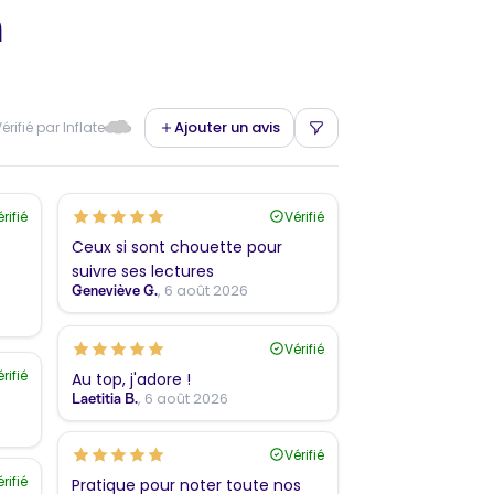
n
Ajouter un avis
érifié par Inflate
rifié
Vérifié
Ceux si sont chouette pour
suivre ses lectures
, 6 août 2026
Geneviève G.
Vérifié
rifié
Au top, j'adore !
, 6 août 2026
Laetitia B.
Vérifié
rifié
Pratique pour noter toute nos