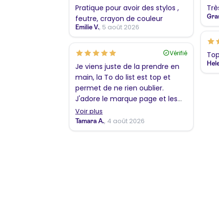
Pratique pour avoir des stylos ,
Trè
Gra
feutre, crayon de couleur
, 5 août 2026
Emilie V.
Vérifié
Top
Hele
Je viens juste de la prendre en
main, la To do list est top et
permet de ne rien oublier.
J'adore le marque page et les
coloriages !!! En revanche, j'ai
Voir plus
trouvé l'envers de la couverture
, 4 août 2026
Tamara A.
plus sympathique que le simple
bleu pastel. Merci