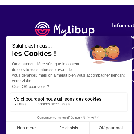
Informat
Mentions l
Politique d
Politique d
Foire aux q
Mon compt
Contact