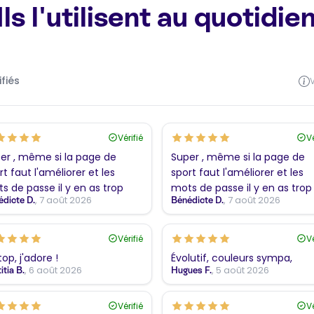
Ils l'utilisent au quotidie
ifiés
V
Vérifié
Vé
er , même si la page de
Super , même si la page de
rt faut l'améliorer et les
sport faut l'améliorer et les
s de passe il y en as trop
mots de passe il y en as trop
, 7 août 2026
, 7 août 2026
dicte D.
Bénédicte D.
Vérifié
Vé
top, j'adore !
Évolutif, couleurs sympa,
, 6 août 2026
, 5 août 2026
itia B.
Hugues F.
Vérifié
Vé