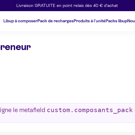
Livraison GRATUITE en point relais dès 40 € d’achat
Libup à composer
Pack de recharges
Produits à l'unité
Packs libup
Nou
preneur
igne le metafield
custom.composants_pack