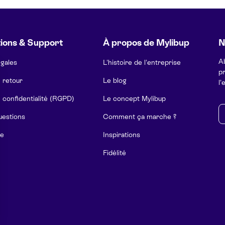
ions & Support
À propos de Mylibup
N
A
égales
L'histoire de l'entreprise
pr
e retour
Le blog
l’
e confidentialité (RGPD)
Le concept Mylibup
E-
uestions
Comment ça marche ?
e
Inspirations
Fidélité