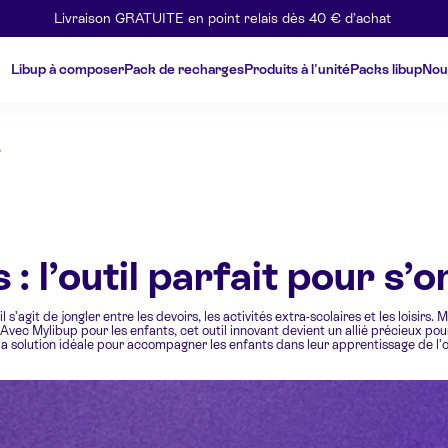
Livraison GRATUITE en point relais dès 40 € d’achat
Libup à composer
Pack de recharges
Produits à l'unité
Packs libup
Nou
r
: l’outil parfait pour s’
 s’agit de jongler entre les devoirs, les activités extra-scolaires et les loisirs
 Avec Mylibup pour les enfants, cet outil innovant devient un allié précieux p
st la solution idéale pour accompagner les enfants dans leur apprentissage de