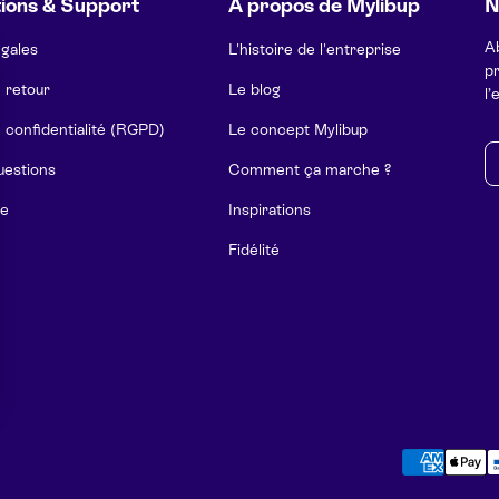
ions & Support
À propos de Mylibup
N
A
égales
L'histoire de l'entreprise
pr
e retour
Le blog
l’
e confidentialité (RGPD)
Le concept Mylibup
E-
uestions
Comment ça marche ?
e
Inspirations
Fidélité