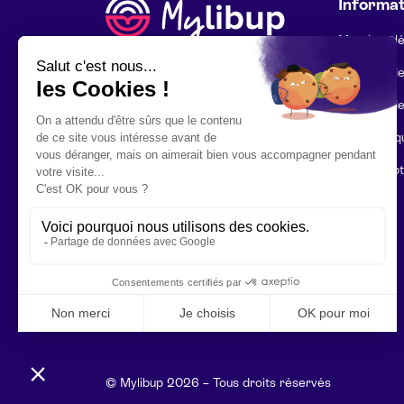
Informat
Mentions l
Politique d
Politique d
Foire aux q
Mon compt
Contact
© Mylibup 2026 – Tous droits réservés