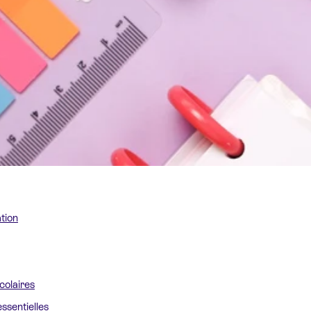
ation
colaires
sentielles