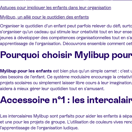
Astuces pour impliquer les enfants dans leur organisation
Mylibup, un allié pour le quotidien des enfants
Organiser le quotidien d’un enfant peut parfois relever du défi, surtout
s’organiser qu’un cadeau qui stimule leur créativité tout en leur e
jeunes à développer des compétences organisationnelles tout en s’am
apprentissage de l’organisation. Découvrons ensemble comment cet ou
Pourquoi choisir Mylibup pour
Mylibup pour les enfants
est bien plus qu’un simple carnet : c’est
des besoins de l’enfant. Ce système modulaire encourage la créativité 
projets scolaires ou simplement laisser libre cours à leur imaginatio
aidera à mieux gérer leur quotidien tout en s’amusant.
Accessoire n°1 : les intercala
Les intercalaires Mylibup sont parfaits pour aider les enfants à sépa
et une pour les projets de groupe. L’utilisation de couleurs vives re
l’apprentissage de l’organisation ludique.