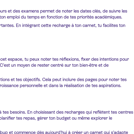
ours et des examens permet de noter les dates clés, de suivre les
 ton emploi du temps en fonction de tes priorités académiques.
ntes. En intégrant cette recharge à ton carnet, tu facilites ton
t espace, tu peux noter tes réflexions, fixer des intentions pour
 C’est un moyen de rester centré sur ton bien-être et de
ions et tes objectifs. Cela peut inclure des pages pour noter tes
oissance personnelle et dans la réalisation de tes aspirations.
tes besoins. En choisissant des recharges qui reflètent tes centres
s, planifier tes repas, gérer ton budget ou même explorer le
ylibup et commence dès aujourd’hui à créer un carnet qui s’adapte