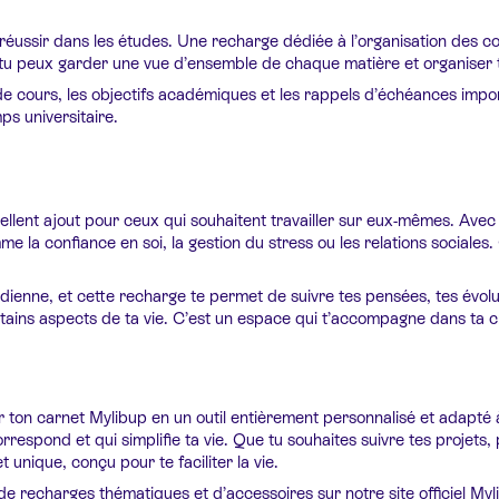
r réussir dans les études. Une recharge dédiée à l’organisation des c
e, tu peux garder une vue d’ensemble de chaque matière et organiser
 cours, les objectifs académiques et les rappels d’échéances importa
ps universitaire.
nt ajout pour ceux qui souhaitent travailler sur eux-mêmes. Avec ce
la confiance en soi, la gestion du stress ou les relations sociales.
ienne, et cette recharge te permet de suivre tes pensées, tes évolut
rtains aspects de ta vie. C’est un espace qui t’accompagne dans ta cr
on carnet Mylibup en un outil entièrement personnalisé et adapté à 
correspond et qui simplifie ta vie. Que tu souhaites suivre tes projet
nique, conçu pour te faciliter la vie.
de recharges thématiques et d’accessoires sur notre site officiel M