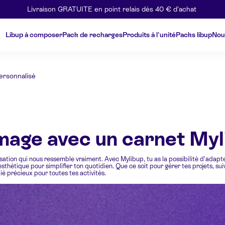
Livraison GRATUITE en point relais dès 40 € d’achat
Libup à composer
Pack de recharges
Produits à l'unité
Packs libup
Nou
ersonnalisé
mage avec un carnet Myl
isation qui nous ressemble vraiment. Avec Mylibup, tu as la possibilité d’adapt
é et esthétique pour simplifier ton quotidien. Que ce soit pour gérer tes projets
ié précieux pour toutes tes activités.