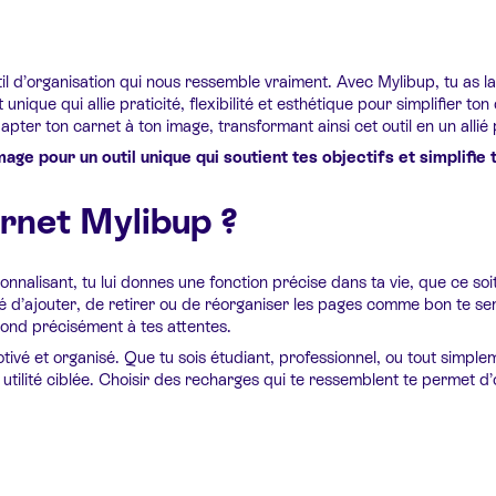
il d’organisation qui nous ressemble vraiment. Avec Mylibup, tu as l
 unique qui allie praticité, flexibilité et esthétique pour simplifier t
er ton carnet à ton image, transformant ainsi cet outil en un allié p
e pour un outil unique qui soutient tes objectifs et simplifie t
rnet Mylibup ?
alisant, tu lui donnes une fonction précise dans ta vie, que ce soit po
té d’ajouter, de retirer ou de réorganiser les pages comme bon te se
épond précisément à tes attentes.
tivé et organisé. Que tu sois étudiant, professionnel, ou tout simpl
ilité ciblée. Choisir des recharges qui te ressemblent te permet d’or