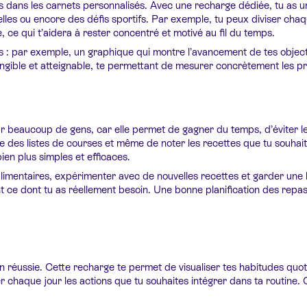
iées dans les carnets personnalisés. Avec une recharge dédiée, tu as 
les ou encore des défis sportifs. Par exemple, tu peux diviser chaqu
, ce qui t’aidera à rester concentré et motivé au fil du temps.
grès : par exemple, un graphique qui montre l’avancement de tes obje
ngible et atteignable, te permettant de mesurer concrètement les pr
r beaucoup de gens, car elle permet de gagner du temps, d’éviter le
re des listes de courses et même de noter les recettes que tu souhai
ien plus simples et efficaces.
imentaires, expérimenter avec de nouvelles recettes et garder une l
nt ce dont tu as réellement besoin. Une bonne planification des re
n réussie. Cette recharge te permet de visualiser tes habitudes quot
er chaque jour les actions que tu souhaites intégrer dans ta routine.