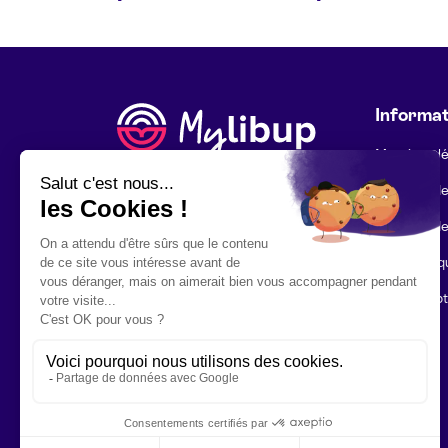
Informat
Mentions l
Politique d
Politique d
Foire aux q
Mon compt
Contact