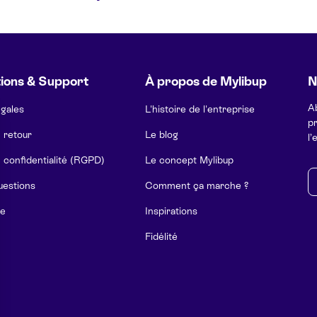
ions & Support
À propos de Mylibup
N
A
égales
L'histoire de l'entreprise
pr
e retour
Le blog
l’
e confidentialité (RGPD)
Le concept Mylibup
E-
uestions
Comment ça marche ?
e
Inspirations
Fidélité