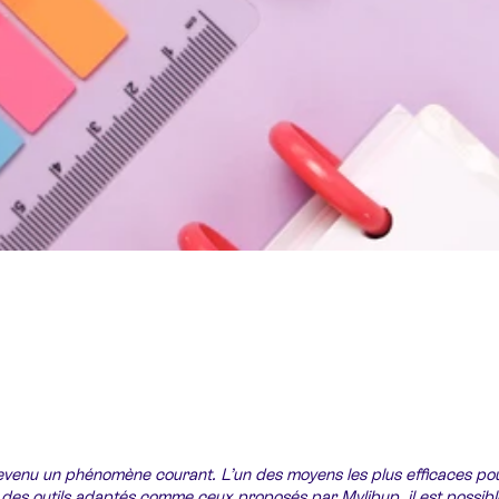
 devenu un phénomène courant. L’un des moyens les plus efficaces po
des outils adaptés comme ceux proposés par Mylibup, il est possible