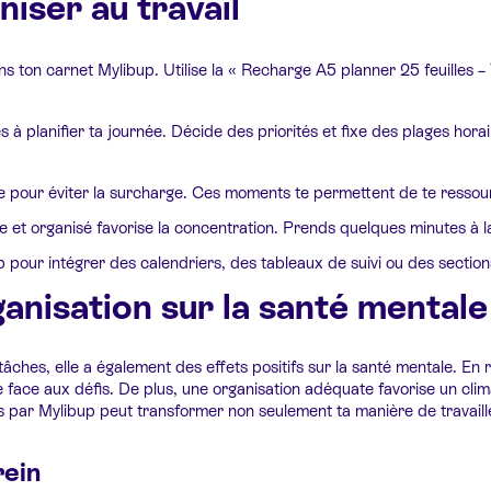
iser au travail
ns ton carnet Mylibup. Utilise la « Recharge A5 planner 25 feuilles – 
à planifier ta journée. Décide des priorités et fixe des plages hor
e pour éviter la surcharge. Ces moments te permettent de te ressou
 et organisé favorise la concentration. Prends quelques minutes à la
p pour intégrer des calendriers, des tableaux de suivi ou des sectio
anisation sur la santé mentale
tâches, elle a également des effets positifs sur la santé mentale. En ré
face aux défis. De plus, une organisation adéquate favorise un climat
s par Mylibup peut transformer non seulement ta manière de travailler
rein