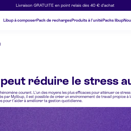
Livraison GRATUITE en point relais dès 40 € d’achat
Libup à composer
Pack de recharges
Produits à l'unité
Packs libup
Nou
l
eut réduire le stress au
 phénomène courant. L’un des moyens les plus efficaces pour atténuer ce stres
ar Mylibup, il est possible de créer un environnement de travail propice à la 
es pour t’aider à améliorer ta gestion quotidienne.